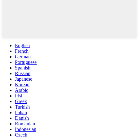
English
French
German
Portuguese
Spanish
Russian
Japanese
Korean
Arabic
Irish
Greek
Turkish
Italian
Danish
Romanian
Indonesian
Czech