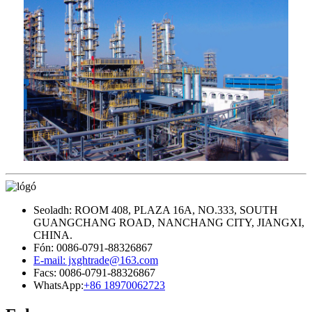
Seoladh: ROOM 408, PLAZA 16A, NO.333, SOUTH
GUANGCHANG ROAD, NANCHANG CITY, JIANGXI,
CHINA.
Fón: 0086-0791-88326867
E-mail: jxghtrade@163.com
Facs: 0086-0791-88326867
WhatsApp:
+86 18970062723