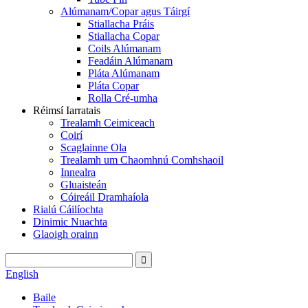
Alúmanam/Copar agus Táirgí
Stiallacha Práis
Stiallacha Copar
Coils Alúmanam
Feadáin Alúmanam
Pláta Alúmanam
Pláta Copar
Rolla Cré-umha
Réimsí Iarratais
Trealamh Ceimiceach
Coirí
Scaglainne Ola
Trealamh um Chaomhnú Comhshaoil
Innealra
Gluaisteán
Cóireáil Dramhaíola
Rialú Cáilíochta
Dinimic Nuachta
Glaoigh orainn
English
Baile