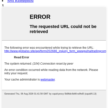
Seol Ríomhphost
x