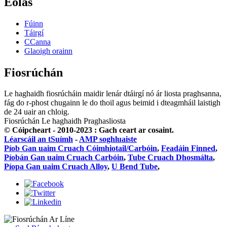
Eolas
Fúinn
Táirgí
CCanna
Glaoigh orainn
Fiosrúchán
Le haghaidh fiosrúcháin maidir lenár dtáirgí nó ár liosta praghsanna,
fág do r-phost chugainn le do thoil agus beimid i dteagmháil laistigh
de 24 uair an chloig.
Fiosrúchán Le haghaidh Praghasliosta
© Cóipcheart - 2010-2023 : Gach ceart ar cosaint.
Léarscáil an tSuímh
-
AMP soghluaiste
Píob Gan uaim Cruach Cóimhiotail/Carbóin
,
Feadáin Finned
,
Píobán Gan uaim Cruach Carbóin
,
Tube Cruach Dhosmálta
,
Píopa Gan uaim Cruach Alloy
,
U Bend Tube
,