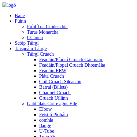
Baile
Fúinn
Próifíl na Cuideachta
Turas Monarcha
CCanna
Scóip Táirgí
Taispeáin Táirge
Táirgí Cruach
Feadáin/Píopaí Cruach Gan uaim
Feadáin/Píopaí Cruach Dhosmálta
Feadáin ERW
Pláta Cruach
Coil Cruach Sileacain
Barraí (Billets)
Channel Cruach
Cruach Uillinn
Gabhálais Coire agus Eile
Elbow
Feistiú Píobáin
comhla
flange
U-Tube
Tube Fin